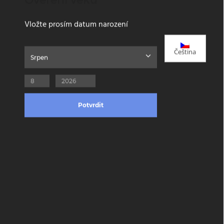
Ověření věku
Vložte prosím datum narození
Čeština
Potvrdit